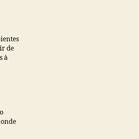
ientes
ir de
s à
mo
s onde