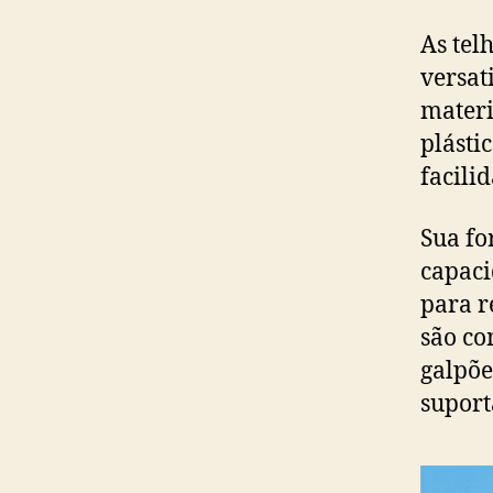
As tel
versat
materi
plásti
facili
Sua fo
capaci
para r
são co
galpõe
suport