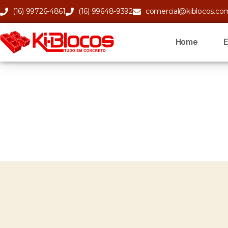
(16) 99726-4861
(16) 99648-9392
comercial@kiblocos.co
Home