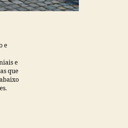
o e
niais e
cas que
 abaixo
es.