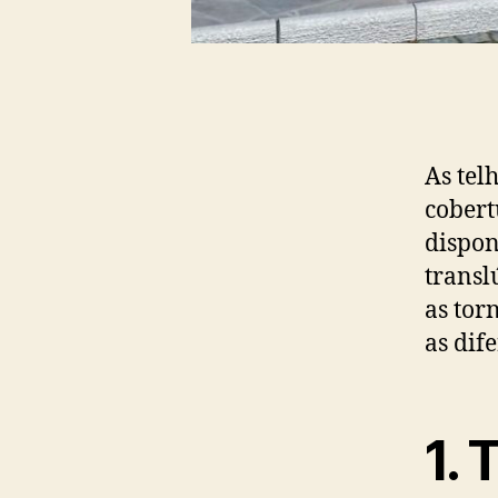
As tel
cobert
dispon
transl
as tor
as dif
1
. 