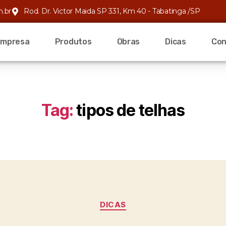
m.br
Rod. Dr. Victor Maida SP 331, Km 40 - Tabatinga /SP
Empresa
Produtos
Obras
Dicas
Con
Tag:
tipos de telhas
DICAS