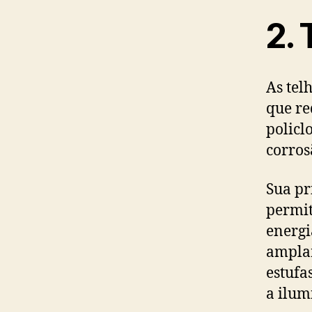
2.
As tel
que re
policlo
corros
Sua pr
permit
energi
amplam
estufa
a ilum