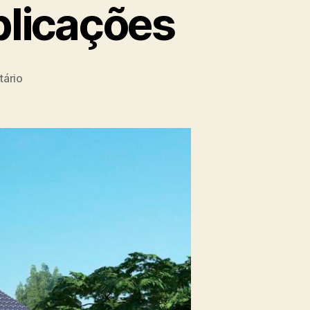
plicações
ário