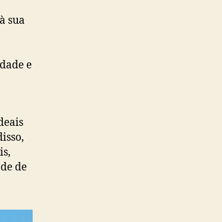
à sua
idade e
deais
isso,
is,
ade de