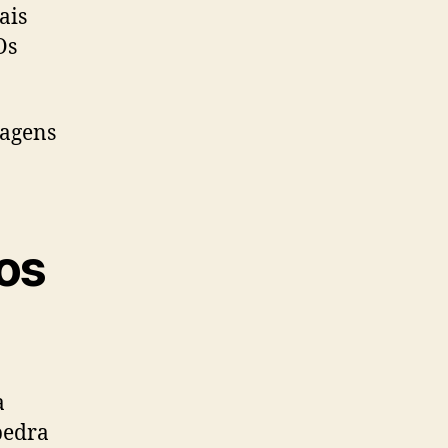
ais
Os
tagens
os
a
pedra