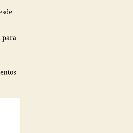
esde
a para
e
mentos