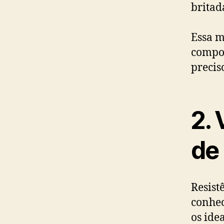
britad
Essa m
compos
precis
2.
de
Resist
conhec
os ide