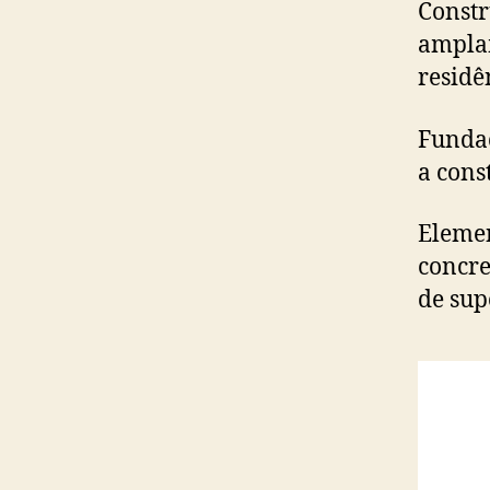
Constr
amplam
residê
Fundaç
a cons
Elemen
concre
de sup