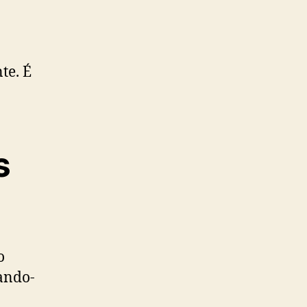
te. É
s
o
nando-