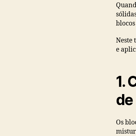
Quand
sólida
blocos
Neste 
e apli
1.
C
de
Os blo
mistur