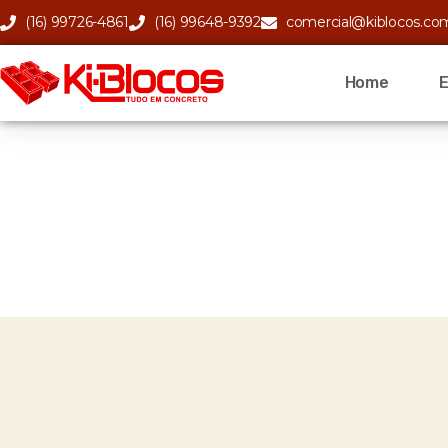
(16) 99726-4861
(16) 99648-9392
comercial@kiblocos.co
Home