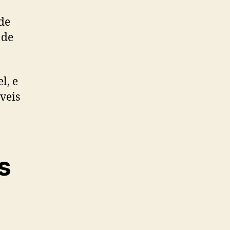
de
 de
l, e
is ​​
s