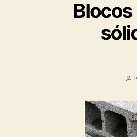
Blocos
sól