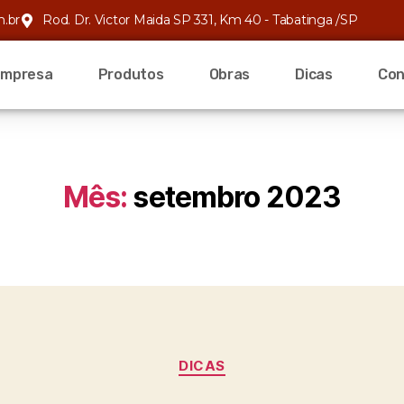
m.br
Rod. Dr. Victor Maida SP 331, Km 40 - Tabatinga /SP
Empresa
Produtos
Obras
Dicas
Con
Mês:
setembro 2023
DICAS