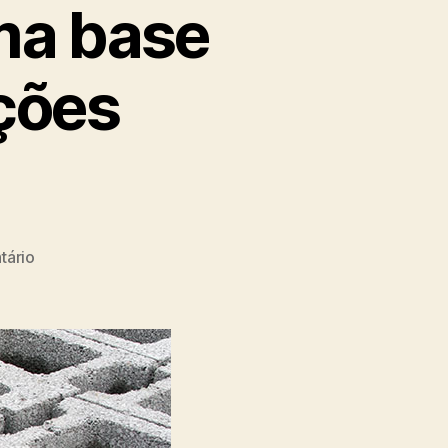
ma base
ções
tário