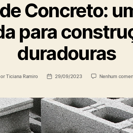
 de Concreto: u
ida para constru
duradouras
Por
Ticiana Ramiro
29/09/2023
Nenhum comen