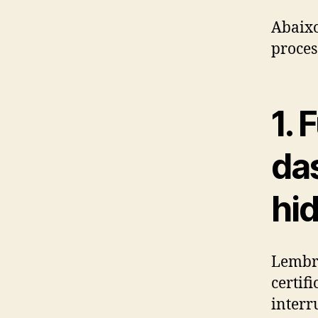
Abaixo
proces
1.
das
hid
Lembre
certif
interr