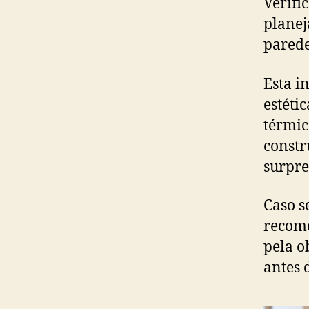
Verifi
planej
parede
Esta i
estéti
térmic
constr
surpre
Caso s
recome
pela o
antes 