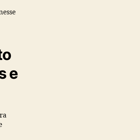
nesse
to
s e
ara
e