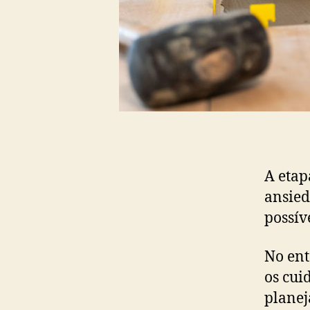
A etap
ansied
possív
No ent
os cui
planej