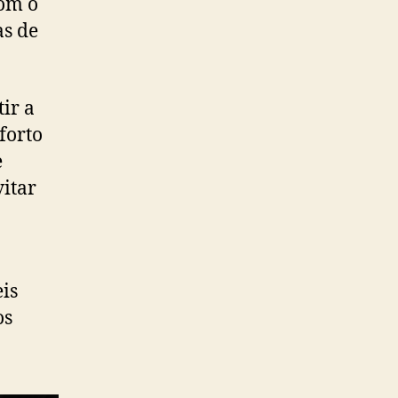
com o
as de
ir a
forto
e
itar
is
os