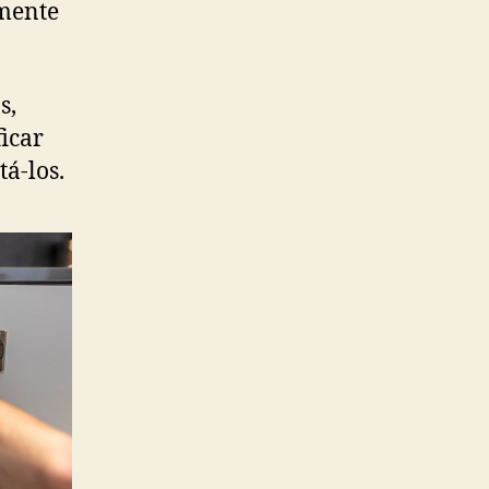
amente
s,
ficar
tá-los.