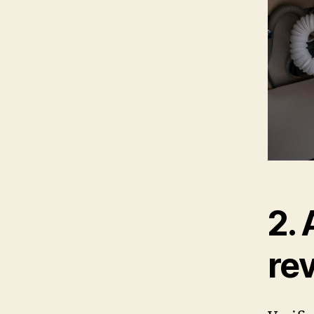
2.
re