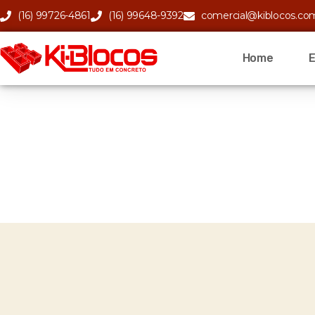
(16) 99726-4861
(16) 99648-9392
comercial@kiblocos.co
Home