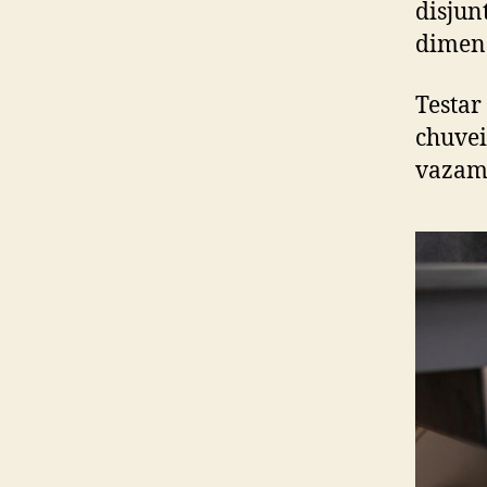
disjun
dimen
Testar
chuvei
vazame