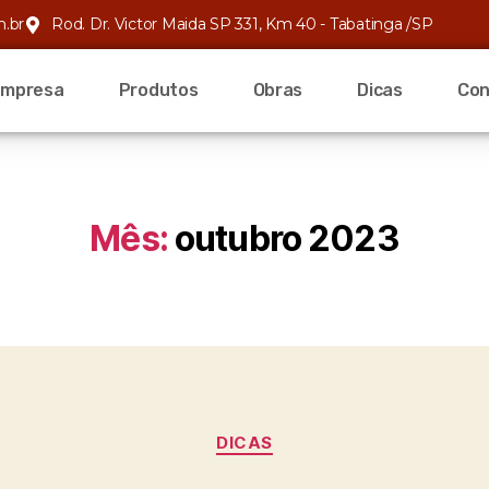
m.br
Rod. Dr. Victor Maida SP 331, Km 40 - Tabatinga /SP
Empresa
Produtos
Obras
Dicas
Con
Mês:
outubro 2023
DICAS