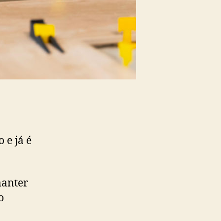
 e já é
manter
o