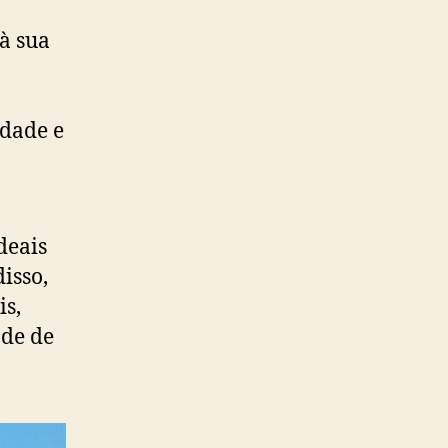
à sua
idade e
deais
isso,
is,
ade de