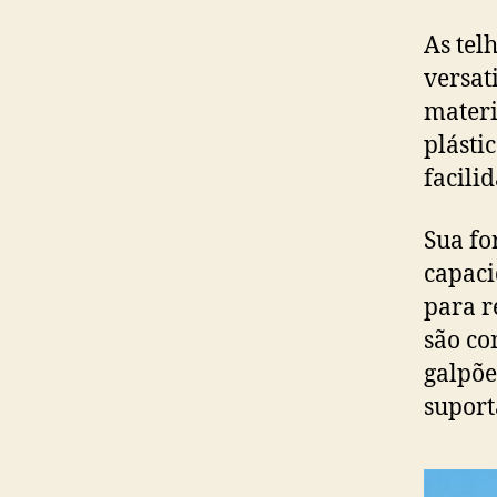
As tel
versat
materi
plásti
facili
Sua fo
capaci
para r
são co
galpõe
suport