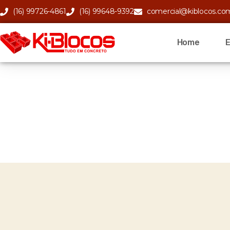
(16) 99726-4861
(16) 99648-9392
comercial@kiblocos.co
Home