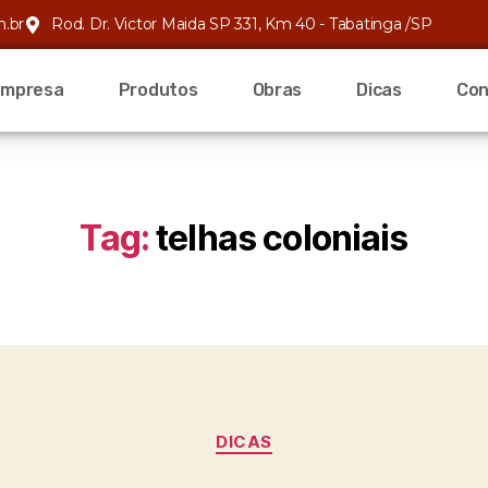
m.br
Rod. Dr. Victor Maida SP 331, Km 40 - Tabatinga /SP
Empresa
Produtos
Obras
Dicas
Con
Tag:
telhas coloniais
DICAS