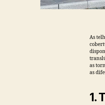
As tel
cobert
dispon
transl
as tor
as dif
1
. 