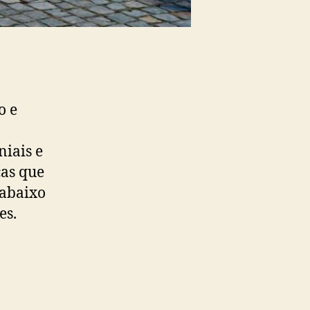
o e
niais e
cas que
 abaixo
es.