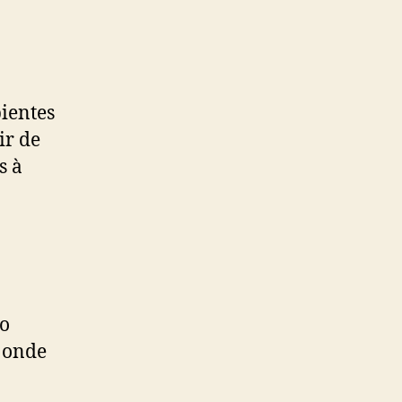
ientes
ir de
s à
mo
s onde