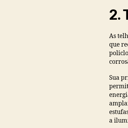
2.
As tel
que re
policlo
corros
Sua pr
permit
energi
amplam
estufa
a ilum