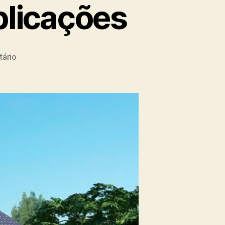
plicações
ário